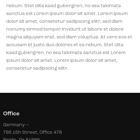
rebum. Stet clita kasd gubergren, no sea takimata
sanctus est Lorem ipsum dolor sit amet. Lorem ipsum
dolor sit amet, consetetur sadipscing elitr, sed diam
nonumy eirmod tempor invidunt ut labore et dolore
magna aliquyam erat, sed diam voluptua. At vero eos et
accusam et justo duo dolores et ea rebum. Stet clita
kasd gubergren, no sea takimata sanctus est Lorem
ipsum dolor sit amet. Lorem ipsum dolor sit amet,
consetetur sadipscing elitr.
Office
Germany —
785 15h Street, Office 478