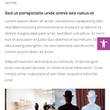
sed do.
Sed ut perspiciatis unde omnis iste natus et
Lorem ipsum dolor sit amet, consetetur sadipscing elitr,
sed diam nonumy eirmod tempor invidunt ut labore et
dolore magna aliquyam erat, sed diam voluptua. At vero
Ou
eos et accusam et justo duo dolores et ea rebum. Stet
clita kasd gubergren, no sea takimata sanctus est
Lorem ipsum dolor sit amet.
Aliquam laoreet sed neque ac vehicula. Cras congue
eros nec quam laoreet, in viverra erat bibendum. Cras
turpis urna, vulputate at est vitae, posuere lobortis
erat.