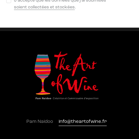
J'accepte que les données que j'ai soumises
soient collectées et stockées
.
Pam Naidoo
info@theartofwine.fr