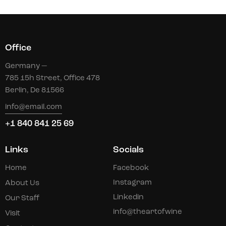
Office
Germany —
785 15h Street, Office 478
Berlin, De 81566
info@email.com
+1 840 841 25 69
Links
Socials
Home
Facebook
Instagram
About Us
Linkedin
Our Staff
info@theartofwine
Visit