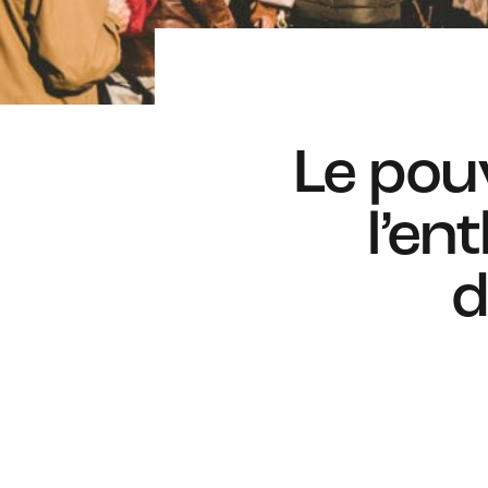
Le pouv
l’en
d