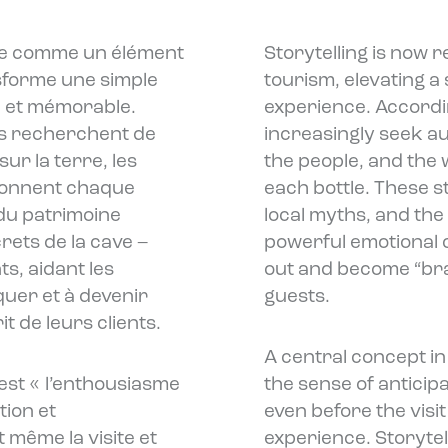
ue comme un élément
Storytelling is now r
nsforme une simple
tourism, elevating a
e et mémorable.
experience. According
urs recherchent de
increasingly seek au
ur la terre, les
the people, and the
façonnent chaque
each bottle. These 
r du patrimoine
local myths, and the
rets de la cave –
powerful emotional 
s, aidant les
out and become “bran
quer et à devenir
guests.
 de leurs clients.
A central concept in
est « l’enthousiasme
the sense of anticip
tion et
even before the vis
même la visite et
experience. Storytell