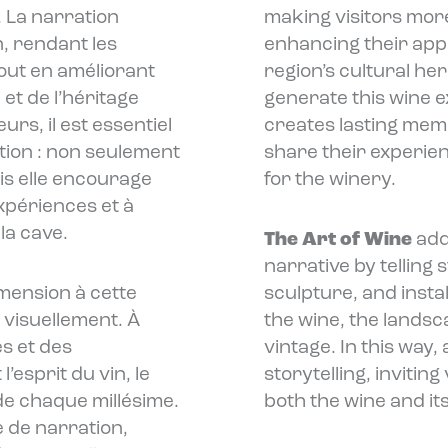
. La narration
making visitors mor
n, rendant les
enhancing their app
tout en améliorant
region’s cultural he
et de l’héritage
generate this wine ex
eurs, il est essentiel
creates lasting memo
ation : non seulement
share their experi
is elle encourage
for the winery.
expériences et à
la cave.
The Art of Wine
add
narrative by telling 
mension à cette
sculpture, and install
 visuellement. À
the wine, the lands
s et des
vintage. In this way,
l’esprit du vin, le
storytelling, invitin
 de chaque millésime.
both the wine and its
e de narration,