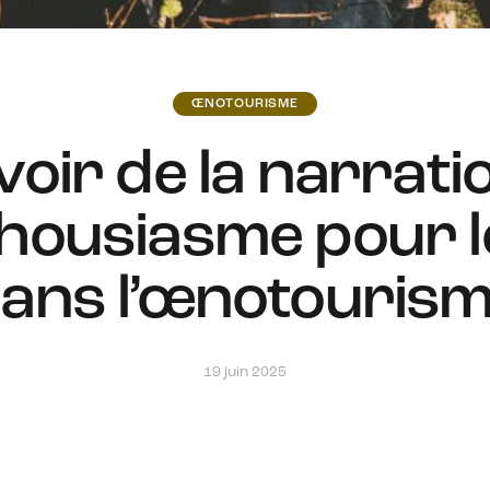
ŒNOTOURISME
oir de la narrati
thousiasme pour l
ans l’œnotouris
19 juin 2025