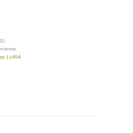
2).
erience.
wep-11454