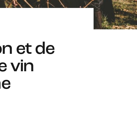
on et de
e vin
me