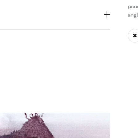
pour
ang