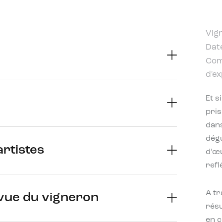
Vig
Dat
Com
d'e
Et s
pris
dans
dégu
artistes
d’œu
refl
A tr
 vue du vigneron
résu
en c