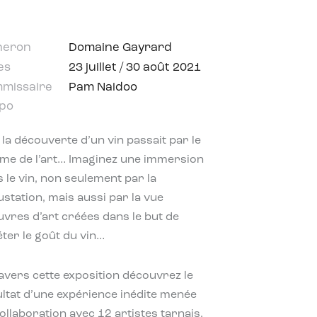
neron
Domaine Gayrard
es
23 juillet / 30 août 2021
missaire
Pam Naidoo
xpo
i la découverte d’un vin passait par le
me de l’art… Imaginez une immersion
 le vin, non seulement par la
station, mais aussi par la vue
vres d’art créées dans le but de
éter le goût du vin…
avers cette exposition découvrez le
ltat d’une expérience inédite menée
ollaboration avec 12 artistes tarnais,